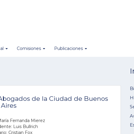
nal
Comisiones
Publicaciones
I
B
H
 Abogados de la Ciudad de Buenos
Aires
S
A
María Fernanda Mierez
E
ente: Luis Bullrich
rio: Cristian Fox