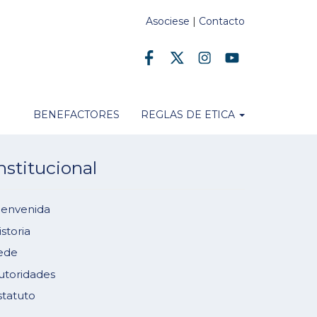
Asociese
|
Contacto
BENEFACTORES
REGLAS DE ETICA
nstitucional
ienvenida
istoria
ede
utoridades
statuto