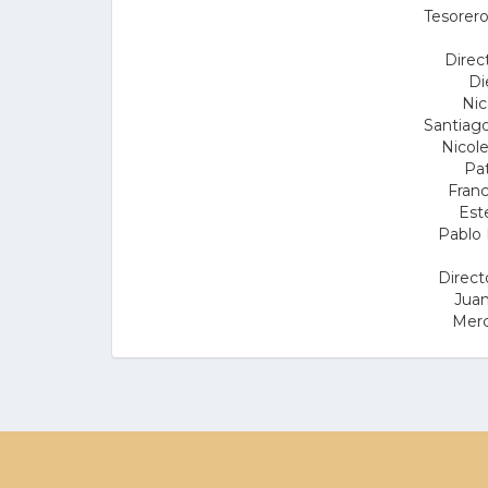
Tesorero
Direct
Di
Nic
Santiago
Nicol
Pat
Fran
Est
Pablo 
Direct
Juan
Merc