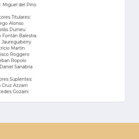
: Miguel del Pino
ores Titulares:
ego Alonso
olás Durrieu
 Fontán Balestra
e Jaureguiberry
ricio Martin
cisco Roggero
eban Ropolo
Daniel Sanabria
ores Suplentes:
 Cruz Azzarri
edes Gozaini